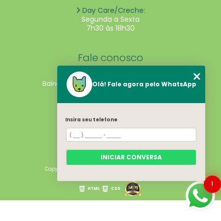
Day Care/Creche:
Segunda a Sexta
7h30 às 18h30
Fale conosco
Rua Israel, 101 - Nações
Balneário Camboriú - SC - CEP: 88338-270
Olá! Fale agora pelo WhatsApp
(47) 2033-9460
(47) 99738-0717
Insira seu telefone
dogevolutionbc@gmail.com
CNPJ:
29.011.924/0001-75
INICIAR CONVERSA
Copyright © Dog Evolution. (Lei 9610 de 19/02/1998)
1
HTML
CSS